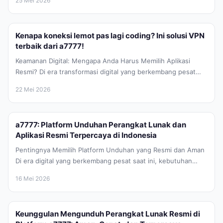
25 Mei 2026
Kenapa koneksi lemot pas lagi coding? Ini solusi VPN
terbaik dari a7777!
Keamanan Digital: Mengapa Anda Harus Memilih Aplikasi
Resmi? Di era transformasi digital yang berkembang pesat
seperti sekarang, penggunaan aplikasi smartphone...
22 Mei 2026
a7777: Platform Unduhan Perangkat Lunak dan
Aplikasi Resmi Terpercaya di Indonesia
Pentingnya Memilih Platform Unduhan yang Resmi dan Aman
Di era digital yang berkembang pesat saat ini, kebutuhan
akan perangkat lunak...
16 Mei 2026
Keunggulan Mengunduh Perangkat Lunak Resmi di