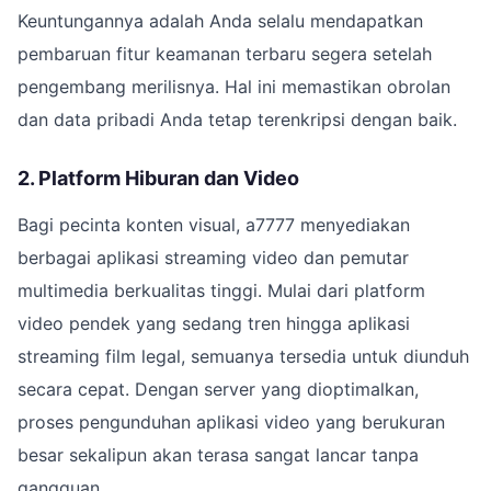
Keuntungannya adalah Anda selalu mendapatkan
pembaruan fitur keamanan terbaru segera setelah
pengembang merilisnya. Hal ini memastikan obrolan
dan data pribadi Anda tetap terenkripsi dengan baik.
2. Platform Hiburan dan Video
Bagi pecinta konten visual, a7777 menyediakan
berbagai aplikasi streaming video dan pemutar
multimedia berkualitas tinggi. Mulai dari platform
video pendek yang sedang tren hingga aplikasi
streaming film legal, semuanya tersedia untuk diunduh
secara cepat. Dengan server yang dioptimalkan,
proses pengunduhan aplikasi video yang berukuran
besar sekalipun akan terasa sangat lancar tanpa
gangguan.