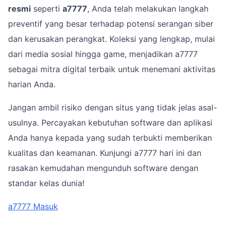
resmi
seperti
a7777
, Anda telah melakukan langkah
preventif yang besar terhadap potensi serangan siber
dan kerusakan perangkat. Koleksi yang lengkap, mulai
dari media sosial hingga game, menjadikan a7777
sebagai mitra digital terbaik untuk menemani aktivitas
harian Anda.
Jangan ambil risiko dengan situs yang tidak jelas asal-
usulnya. Percayakan kebutuhan software dan aplikasi
Anda hanya kepada yang sudah terbukti memberikan
kualitas dan keamanan. Kunjungi a7777 hari ini dan
rasakan kemudahan mengunduh software dengan
standar kelas dunia!
a7777 Masuk