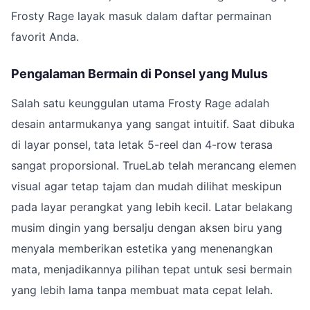
Frosty Rage layak masuk dalam daftar permainan
favorit Anda.
Pengalaman Bermain di Ponsel yang Mulus
Salah satu keunggulan utama Frosty Rage adalah
desain antarmukanya yang sangat intuitif. Saat dibuka
di layar ponsel, tata letak 5-reel dan 4-row terasa
sangat proporsional. TrueLab telah merancang elemen
visual agar tetap tajam dan mudah dilihat meskipun
pada layar perangkat yang lebih kecil. Latar belakang
musim dingin yang bersalju dengan aksen biru yang
menyala memberikan estetika yang menenangkan
mata, menjadikannya pilihan tepat untuk sesi bermain
yang lebih lama tanpa membuat mata cepat lelah.