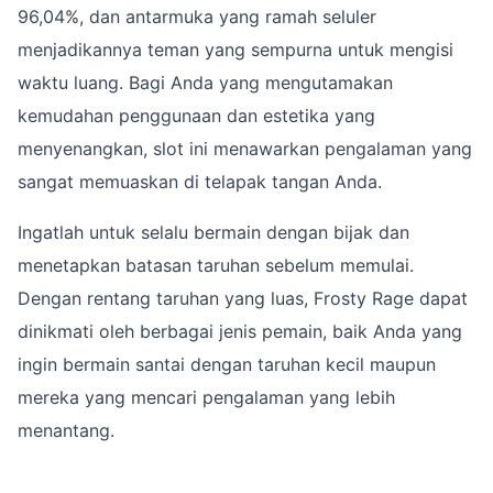
96,04%, dan antarmuka yang ramah seluler
menjadikannya teman yang sempurna untuk mengisi
waktu luang. Bagi Anda yang mengutamakan
kemudahan penggunaan dan estetika yang
menyenangkan, slot ini menawarkan pengalaman yang
sangat memuaskan di telapak tangan Anda.
Ingatlah untuk selalu bermain dengan bijak dan
menetapkan batasan taruhan sebelum memulai.
Dengan rentang taruhan yang luas, Frosty Rage dapat
dinikmati oleh berbagai jenis pemain, baik Anda yang
ingin bermain santai dengan taruhan kecil maupun
mereka yang mencari pengalaman yang lebih
menantang.