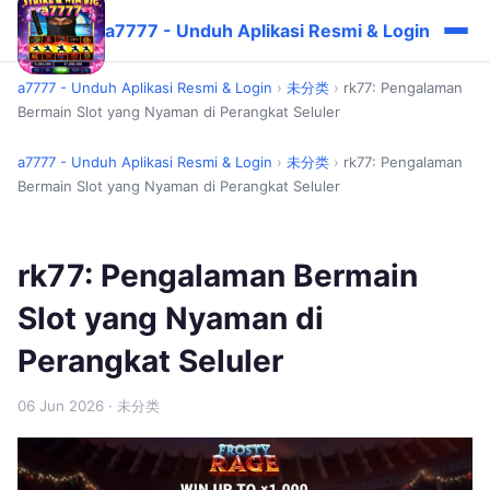
a7777 - Unduh Aplikasi Resmi & Login
a7777 - Unduh Aplikasi Resmi & Login
›
未分类
›
rk77: Pengalaman
Bermain Slot yang Nyaman di Perangkat Seluler
a7777 - Unduh Aplikasi Resmi & Login
›
未分类
›
rk77: Pengalaman
Bermain Slot yang Nyaman di Perangkat Seluler
rk77: Pengalaman Bermain
Slot yang Nyaman di
Perangkat Seluler
06 Jun 2026
· 未分类