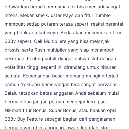
ditawarkan berarti permainan ini bisa menjadi sangat
intens. Mekanisme Cluster Pays dan fitur Tumble
membuat setiap putaran terasa seperti reaksi berantai
yang tidak ada habisnya. Anda akan menemukan fitur
333v seperti Cell Multipliers yang bisa melonjak
drastis, serta Rush multiplier yang siap menambah
keseruan. Penting untuk diingat bahwa slot dengan
volatilitas tinggi seperti ini dirancang untuk hiburan
semata. Kemenangan besar memang mungkin terjadi,
namun frekuensi kemenangan bisa sangat bervariasi.
Selalu tetapkan batas anggaran Anda sebelum mulai
bermain dan jangan pernah mengejar kerugian.
Nikmati fitur Bonus, Super Bonus, atau bahkan opsi
333v Buy Feature sebagai bagian dari pengalaman
bermain yang bertanggung jawab. Ingatlah, slot