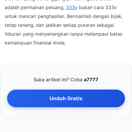
adalah permainan peluang,
333v
bukan cara 333v
untuk mencari penghasilan. Bermainlah dengan bijak,
tetap tenang, dan jadikan setiap putaran sebagai
hiburan yang menyenangkan tanpa melampaui batas
kemampuan finansial Anda.
Suka artikel ini? Coba
a7777
Unduh Gratis