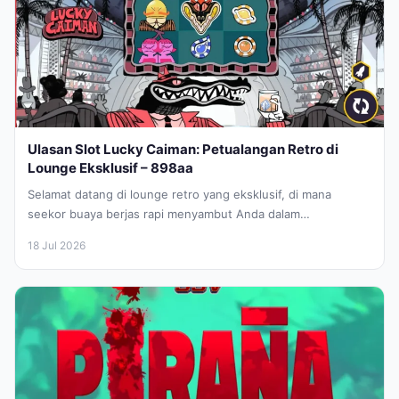
Ulasan Slot Lucky Caiman: Petualangan Retro di
Lounge Eksklusif – 898aa
Selamat datang di lounge retro yang eksklusif, di mana
seekor buaya berjas rapi menyambut Anda dalam
petualangan slot buah yang...
18 Jul 2026